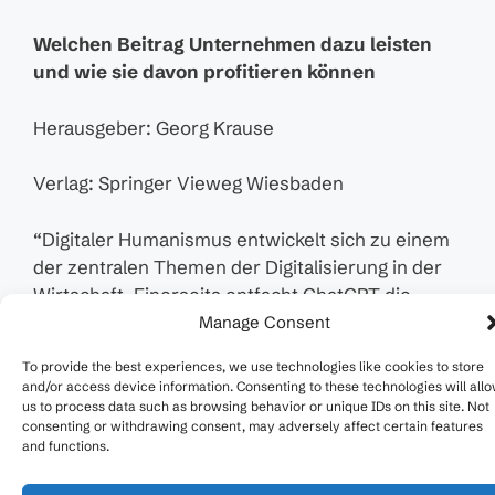
Welchen Beitrag Unternehmen dazu leisten
und wie sie davon profitieren können
Herausgeber: Georg Krause
Verlag: Springer Vieweg Wiesbaden
“Digitaler Humanismus entwickelt sich zu einem
der zentralen Themen der Digitalisierung in der
Wirtschaft. Einerseits entfacht ChatGPT die
öffentliche Diskussion rund um AI und fordert
Manage Consent
entsprechende Antworten von Unternehmen
To provide the best experiences, we use technologies like cookies to store
und Politik auf einen verantwortungsvollen
and/or access device information. Consenting to these technologies will all
Umgang mit AI und digitalen Technologien
us to process data such as browsing behavior or unique IDs on this site. Not
consenting or withdrawing consent, may adversely affect certain features
allgemein. Andererseits macht uns das
and functions.
wirtschaftliche Zurückfallen Europas gegenüber
Asien und USA in der Digitalwirtschaft bewusst,