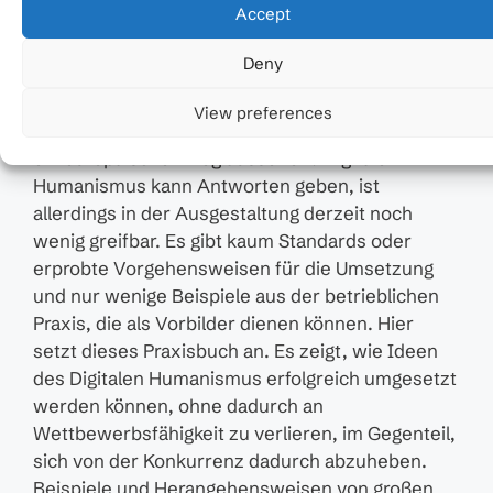
Accept
dass wir in Europa weder den US-
amerikanischen kapitalistischen,
Deny
firmenzentrierten Weg noch den
staatszentrierten, asiatischen Weg der
View preferences
Digitalisierung beschreiten können.Wie aber kann
ein europäischer Weg aussehen? Digitaler
Humanismus kann Antworten geben, ist
allerdings in der Ausgestaltung derzeit noch
wenig greifbar. Es gibt kaum Standards oder
erprobte Vorgehensweisen für die Umsetzung
und nur wenige Beispiele aus der betrieblichen
Praxis, die als Vorbilder dienen können. Hier
setzt dieses Praxisbuch an. Es zeigt, wie Ideen
des Digitalen Humanismus erfolgreich umgesetzt
werden können, ohne dadurch an
Wettbewerbsfähigkeit zu verlieren, im Gegenteil,
sich von der Konkurrenz dadurch abzuheben.
Beispiele und Herangehensweisen von großen