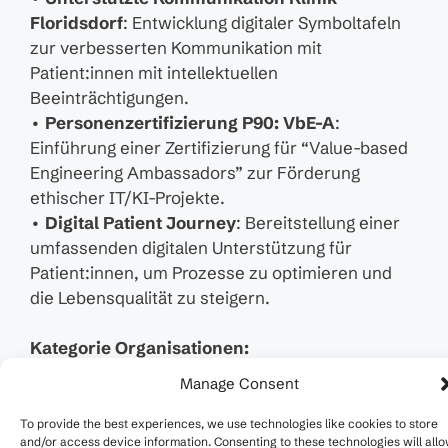
Floridsdorf
: Entwicklung digitaler Symboltafeln
zur verbesserten Kommunikation mit
Patient:innen mit intellektuellen
Beeinträchtigungen.
•
Personenzertifizierung P90: VbE-A
:
Einführung einer Zertifizierung für “Value-based
Engineering Ambassadors” zur Förderung
ethischer IT/KI-Projekte.
•
Digital Patient Journey
: Bereitstellung einer
umfassenden digitalen Unterstützung für
Patient:innen, um Prozesse zu optimieren und
die Lebensqualität zu steigern.
Kategorie Organisationen:
Manage Consent
•
IEEE:
Umsetzung der Prinzipien des Digitalen
Humanismus in Normen und ethischen
To provide the best experiences, we use technologies like cookies to store
and/or access device information. Consenting to these technologies will all
Rahmenwerken, einschließlich der Entwicklung