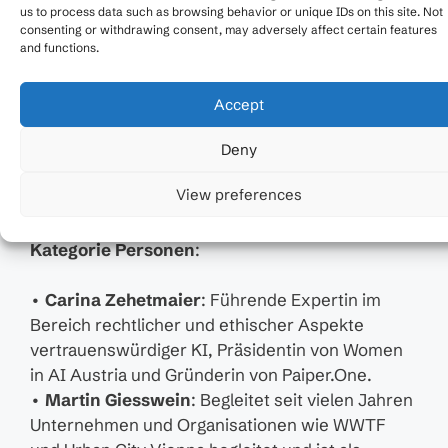
us to process data such as browsing behavior or unique IDs on this site. Not
des “Value-based Engineering”-Konzepts.
consenting or withdrawing consent, may adversely affect certain features
•
epicenter.works
: Einsatz für digitale Grund-
and functions.
und Freiheitsrechte sowie Förderung eines
menschenzentrierten Internets.
Accept
•
VRVis
: Integration humanistischer Werte in die
Forschung und Entwicklung von Visual
Deny
Computing-Lösungen.
View preferences
Kategorie Personen
:
•
Carina Zehetmaier
: Führende Expertin im
Bereich rechtlicher und ethischer Aspekte
vertrauenswürdiger KI, Präsidentin von Women
in AI Austria und Gründerin von Paiper.One.
•
Martin Giesswein
: Begleitet seit vielen Jahren
Unternehmen und Organisationen wie WWTF