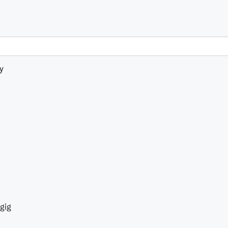
ty
gig