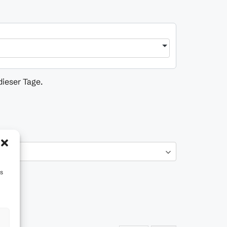
dieser Tage.
ss
s