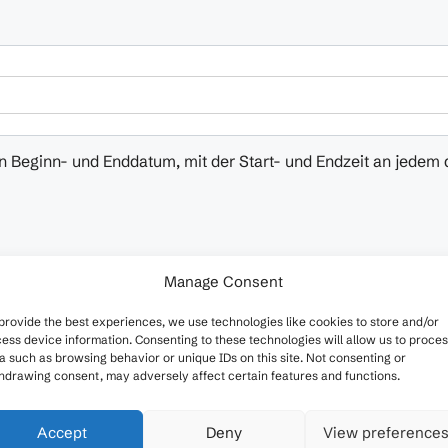
 Beginn- und Enddatum, mit der Start- und Endzeit an jedem 
Manage Consent
provide the best experiences, we use technologies like cookies to store and/or
ess device information. Consenting to these technologies will allow us to proce
a such as browsing behavior or unique IDs on this site. Not consenting or
hdrawing consent, may adversely affect certain features and functions.
Accept
Deny
View preference