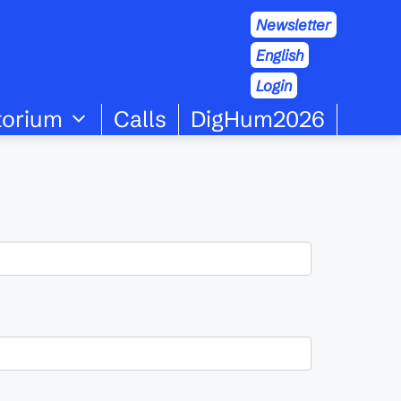
Newsletter
English
Login
torium
Calls
DigHum2026