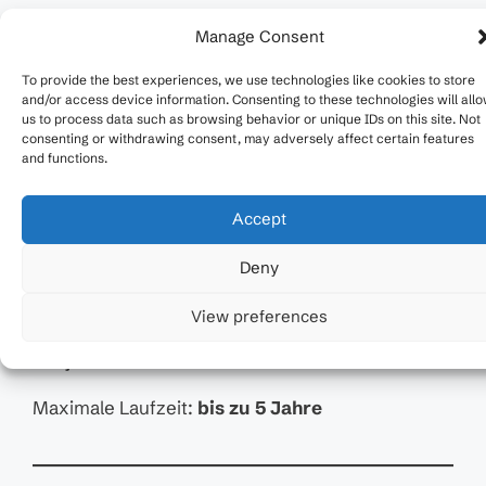
Einreichschluss:
31. Mai 2026
Manage Consent
To provide the best experiences, we use technologies like cookies to store
and/or access device information. Consenting to these technologies will all
us to process data such as browsing behavior or unique IDs on this site. Not
Förderhöhe
consenting or withdrawing consent, may adversely affect certain features
and functions.
Bis zu
600.000 €
pro Projekt
Förderquote:
25 % – 80 %
Accept
Mindestprojektvolumen:
50.000 €
Deny
View preferences
Projektrahmen
Maximale Laufzeit:
bis zu 5 Jahre