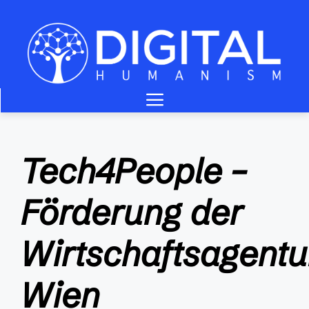
Zum
Inhalt
springen
Menü
Tech4People –
Förderung der
Wirtschaftsagentu
Wien