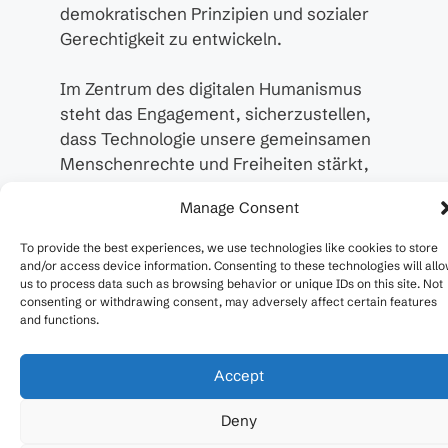
demokratischen Prinzipien und sozialer
Gerechtigkeit zu entwickeln.
Im Zentrum des digitalen Humanismus
steht das Engagement, sicherzustellen,
dass Technologie unsere gemeinsamen
Menschenrechte und Freiheiten stärkt,
statt sie zu untergraben. Drei Tage lang
Manage Consent
diskutierten wir, wie wir Mensch und
Gesellschaft in unserer digitalen Zukunft
To provide the best experiences, we use technologies like cookies to store
wieder in den Mittelpunkt stellen können.
and/or access device information. Consenting to these technologies will all
us to process data such as browsing behavior or unique IDs on this site. Not
consenting or withdrawing consent, may adversely affect certain features
Dazu gehörte vor allem die Gestaltung
and functions.
der künstlichen Intelligenz – von ihren
Auswirkungen auf die Gesellschaft bis hin
Accept
zu Fragen von Erklärbarkeit, Transparenz
oder Fairness. Thematisiert wurden auch
Deny
die Rolle der KI für Cybersicherheit, die