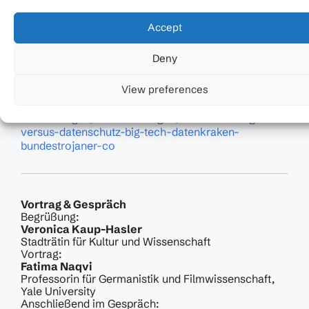
,
Lesesaal der Wienbibliothek im Rathaus
Accept
Rathaus, Eingang Lichtenfelsgasse, Stiege 6
(Glaslift), 1. Stock, Wien, 1010
Deny
Website der Veranstaltung:
View preferences
https://www.wienbibliothek.at/veranstaltungen-
ausstellungen/veranstaltungen/ueberwachung-
versus-datenschutz-big-tech-datenkraken-
bundestrojaner-co
Vortrag & Gespräch
Begrüßung:
Veronica Kaup-Hasler
Stadträtin für Kultur und Wissenschaft
Vortrag:
Fatima Naqvi
Professorin für Germanistik und Filmwissenschaft,
Yale University
Anschließend im Gespräch: